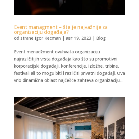
Event managment – šta je najvažnije za
organizaciju događaja?
od strane
Igor Kecman
|
авг 19, 2023
|
Blog
Event menadžment ovuhvata organizaciju
najrazličitijih vrsta događaja kao što su promotivni
korporacijski događaji, konferencije, izložbe, tribine,
festivali ali to mogu biti i različiti privatni događaji. Ova
vrlo dinamična oblast najčešće zahteva organizaciju...