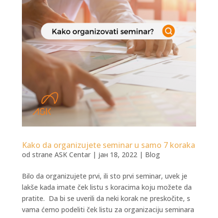
Kako da organizujete seminar u samo 7 koraka
od strane
ASK Centar
|
јан 18, 2022
|
Blog
Bilo da organizujete prvi, ili sto prvi seminar, uvek je
lakše kada imate ček listu s koracima koju možete da
pratite. Da bi se uverili da neki korak ne preskočite, s
vama ćemo podeliti ček listu za organizaciju seminara