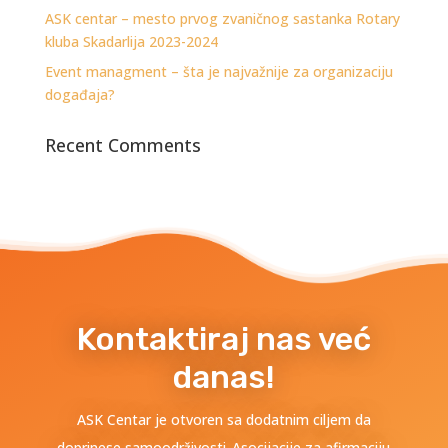
ASK centar – mesto prvog zvaničnog sastanka Rotary
kluba Skadarlija 2023-2024
Event managment – šta je najvažnije za organizaciju
događaja?
Recent Comments
Kontaktiraj nas već
danas!
ASK Centar je otvoren sa dodatnim ciljem da
doprinese samoodrživosti Asocijacije za afirmaciju