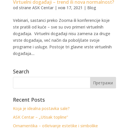
Virtuelni događaji – trend ili nova normalnost?
od strane
ASK Centar
|
нов 17, 2021
|
Blog
Vebinari, sastanci preko Zooma ili konferencije koje
ste pratili od kuće – sve su ovo primeri virtuelnih
događaja. Virtuelni događaji nisu zamena za druge
vrste događaja, već način da poboljšate svoje
programe i usluge. Postoje tri glavne vrste virtuelnih
događaja....
Search
Recent Posts
Koja je idealna postavka sale?
ASK Centar – „Utisak topline“
Ornamentika – otkrivanje estetike i simbolike