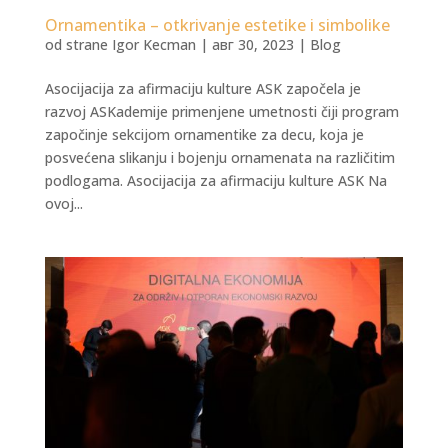
Ornamentika – otkrivanje estetike i simbolike
od strane
Igor Kecman
|
авг 30, 2023
|
Blog
Asocijacija za afirmaciju kulture ASK započela je
razvoj ASKademije primenjene umetnosti čiji program
započinje sekcijom ornamentike za decu, koja je
posvećena slikanju i bojenju ornamenata na različitim
podlogama. Asocijacija za afirmaciju kulture ASK Na
ovoj...