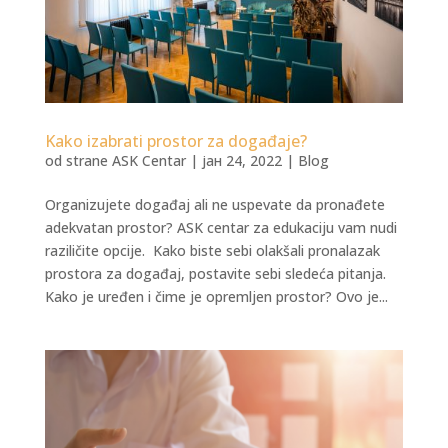
Kako izabrati prostor za događaje?
od strane
ASK Centar
|
јан 24, 2022
|
Blog
Organizujete događaj ali ne uspevate da pronađete
adekvatan prostor? ASK centar za edukaciju vam nudi
raziličite opcije. Kako biste sebi olakšali pronalazak
prostora za događaj, postavite sebi sledeća pitanja.
Kako je uređen i čime je opremljen prostor? Ovo je...