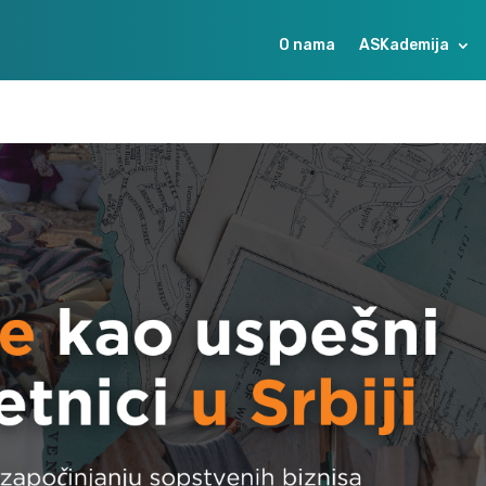
O nama
ASKademija