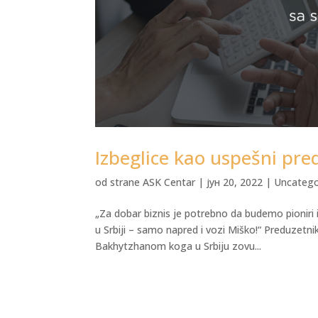
Izbeglice kao uspešni pred
od strane
ASK Centar
|
јун 20, 2022
|
Uncatego
„Za dobar biznis je potrebno da budemo pioniri 
u Srbiji – samo napred i vozi Miško!“ Preduzetni
Bakhytzhanom koga u Srbiju zovu...