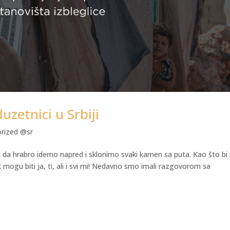
uzetnici u Srbiji
rized @sr
i da hrabro idemo napred i sklonimo svaki kamen sa puta. Kao što bi r
k mogu biti ja, ti, ali i svi mi! Nedavno smo imali razgovorom sa