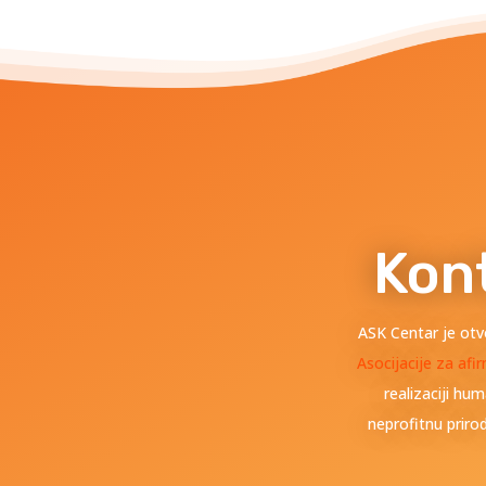
Kont
ASK Centar je otv
Asocijacije za afi
realizaciji hu
neprofitnu prirod