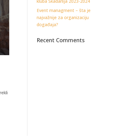
kluba Skadarlija 2023-2024
Event managment – šta je
najvažnije za organizaciju
događaja?
Recent Comments
ekli