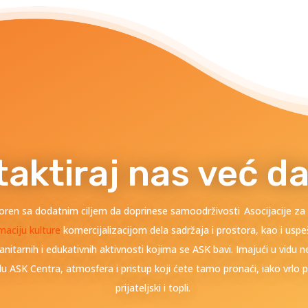
aktiraj nas već d
oren sa dodatnim ciljem da doprinese samoodrživosti Asocijacije za 
rmaciju kulture
komercijalizacijom dela sadržaja i prostora, kao i uspeš
manitarnih i edukativnih aktivnosti kojima se ASK bavi. Imajući u vidu n
u ASK Centra, atmosfera i pristup koji ćete tamo pronaći, iako vrlo p
prijateljski i topli.