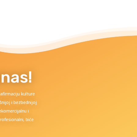
anas!
afirmaciju kulture
nijoj i bezbednijoj
ekomercijalnu i
rofesionalni, biće