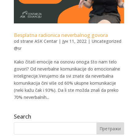
Besplatna radionica neverbalnog govora
od strane
ASK Centar
|
јун 11, 2022
|
Uncategorized
@sr
Kako čitati emocije na osnovu onoga što nam telo
govori? Od neverbalne komunikacije do emocionalne
intelignecije.Verujemo da svi znate da neverbalna
komunikacija čini više od 60% ukupne komunikacije
(neki kažu čak i 93%). Da li ste možda znali da preko
70% neverbalnih...
Search