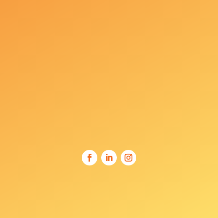
+381 69 707 123
Toplicin venac br. 11,
11000 Beograd
office@askcentar.rs