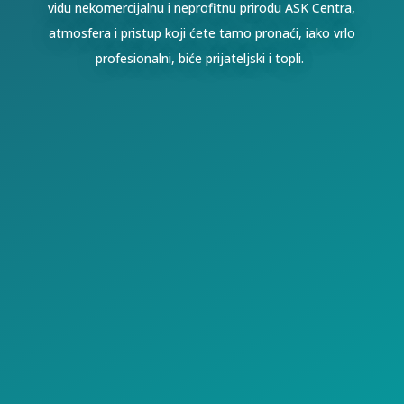
vidu nekomercijalnu i neprofitnu prirodu ASK Centra,
atmosfera i pristup koji ćete tamo pronaći, iako vrlo
profesionalni, biće prijateljski i topli.
+381 69 707 123
Toplicin venac br. 11,
11000 Beograd