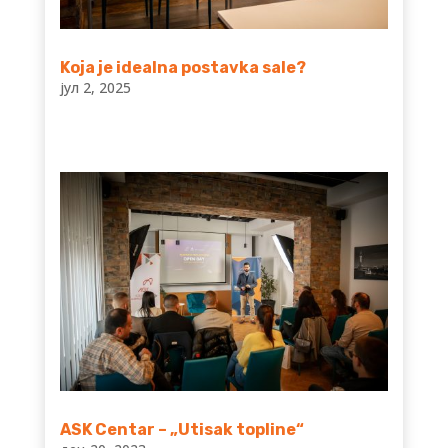
Koja je idealna postavka sale?
јул 2, 2025
ASK Centar – „Utisak topline“