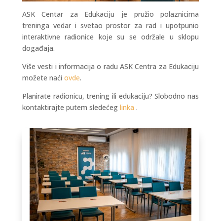
ASK Centar za Edukaciju je pružio polaznicima
treninga vedar i svetao prostor za rad i upotpunio
interaktivne radionice koje su se održale u sklopu
događaja.
Više vesti i informacija o radu ASK Centra za Edukaciju
možete naći
ovde
.
Planirate radionicu, trening ili edukaciju? Slobodno nas
kontaktirajte putem sledećeg
linka
.