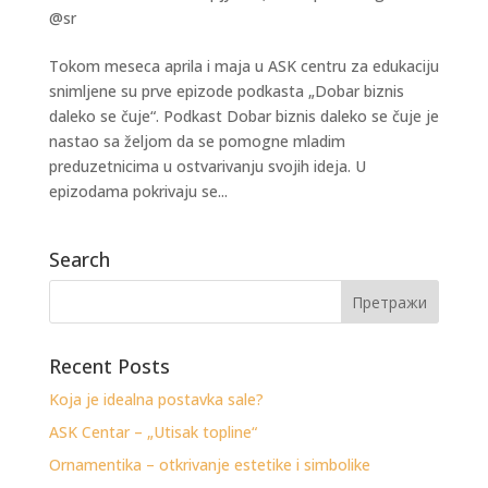
@sr
Tokom meseca aprila i maja u ASK centru za edukaciju
snimljene su prve epizode podkasta „Dobar biznis
daleko se čuje“. Podkast Dobar biznis daleko se čuje je
nastao sa željom da se pomogne mladim
preduzetnicima u ostvarivanju svojih ideja. U
epizodama pokrivaju se...
Search
Recent Posts
Koja je idealna postavka sale?
ASK Centar – „Utisak topline“
Ornamentika – otkrivanje estetike i simbolike