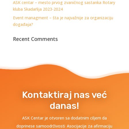
ASK centar – mesto prvog zvaničnog sastanka Rotary
kluba Skadarlija 2023-2024
Event managment – šta je najvažnije za organizaciju
događaja?
Recent Comments
Kontaktiraj nas već
danas!
ASK Centar je otvoren sa dodatnim ciljem da
doprinese samoodrživosti Asocijacije za afirmaciju