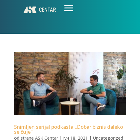
Snimljen serijal podkasta „Dobar biznis daleko
se čuje“
od strane
ASK Centar
|
јун 18, 2021
|
Uncategorized