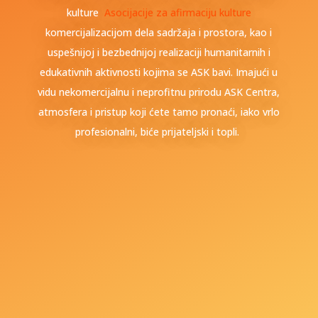
kulture
Asocijacije za afirmaciju kulture
komercijalizacijom dela sadržaja i prostora, kao i
uspešnijoj i bezbednijoj realizaciji humanitarnih i
edukativnih aktivnosti kojima se ASK bavi. Imajući u
vidu nekomercijalnu i neprofitnu prirodu ASK Centra,
atmosfera i pristup koji ćete tamo pronaći, iako vrlo
profesionalni, biće prijateljski i topli.
+381 69 707 123
Toplicin venac br. 11,