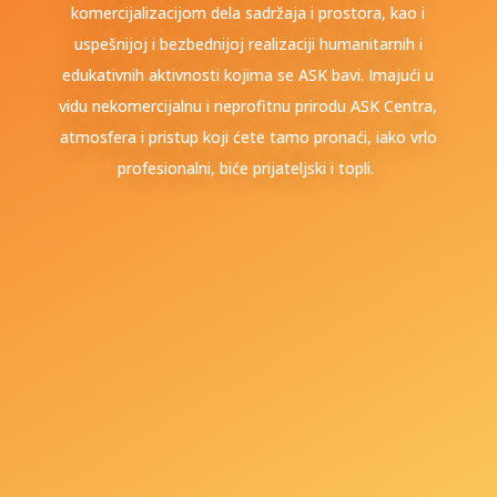
komercijalizacijom dela sadržaja i prostora, kao i
uspešnijoj i bezbednijoj realizaciji humanitarnih i
edukativnih aktivnosti kojima se ASK bavi. Imajući u
vidu nekomercijalnu i neprofitnu prirodu ASK Centra,
atmosfera i pristup koji ćete tamo pronaći, iako vrlo
profesionalni, biće prijateljski i topli.
+381 69 707 123
Toplicin venac br. 11,
11000 Beograd