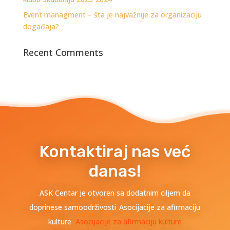
Event managment – šta je najvažnije za organizaciju
događaja?
Recent Comments
Kontaktiraj nas već
danas!
ASK Centar je otvoren sa dodatnim ciljem da
doprinese samoodrživosti Asocijacije za afirmaciju
kulture
Asocijacije za afirmaciju kulture