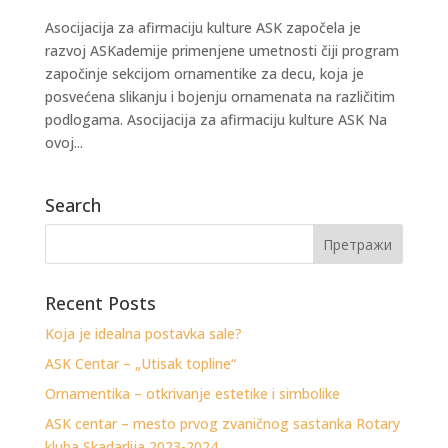
Asocijacija za afirmaciju kulture ASK započela je
razvoj ASKademije primenjene umetnosti čiji program
započinje sekcijom ornamentike za decu, koja je
posvećena slikanju i bojenju ornamenata na različitim
podlogama. Asocijacija za afirmaciju kulture ASK Na
ovoj...
Search
Recent Posts
Koja je idealna postavka sale?
ASK Centar – „Utisak topline“
Ornamentika – otkrivanje estetike i simbolike
ASK centar – mesto prvog zvaničnog sastanka Rotary
kluba Skadarlija 2023-2024